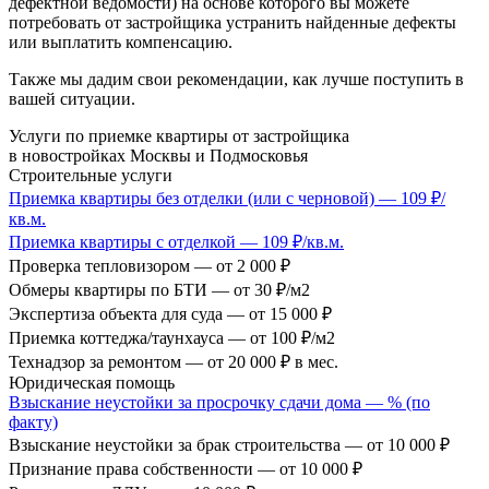
дефектной ведомости) на основе которого вы можете
потребовать от застройщика устранить найденные дефекты
или выплатить компенсацию.
Также мы дадим свои рекомендации, как лучше поступить в
вашей ситуации.
Услуги по приемке квартиры от застройщика
в новостройках Москвы и Подмосковья
Строительные услуги
Приемка квартиры без отделки (или с черновой)
— 109 ₽/
кв.м.
Приемка квартиры с отделкой
— 109 ₽/кв.м.
Проверка тепловизором
— от 2 000 ₽
Обмеры квартиры по БТИ
— от 30 ₽/м2
Экспертиза объекта для суда
— от 15 000 ₽
Приемка коттеджа/таунхауса
— от 100 ₽/м2
Технадзор за ремонтом
— от 20 000 ₽ в мес.
Юридическая помощь
Взыскание неустойки за просрочку сдачи дома
— % (по
факту)
Взыскание неустойки за брак строительства
— от 10 000 ₽
Признание права собственности
— от 10 000 ₽